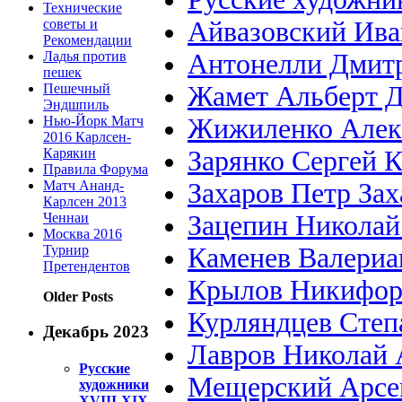
Технические
советы и
Айвазовский Ива
Рекомендации
Ладья против
Антонелли Дмит
пешек
Пешечный
Жамет Альберт 
Эндшпиль
Нью-Йорк Матч
Жижиленко Алек
2016 Карлсен-
Карякин
Зарянко Сергей 
Правила Форума
Матч Ананд-
Захаров Петр За
Карлсен 2013
Ченнаи
Зацепин Николай
Москва 2016
Турнир
Каменев Валериа
Претендентов
Крылов Никифор
Older Posts
Курляндцев Степ
Декабрь 2023
Лавров Николай 
Русские
Мещерский Арсе
художники
XVIII-XIX