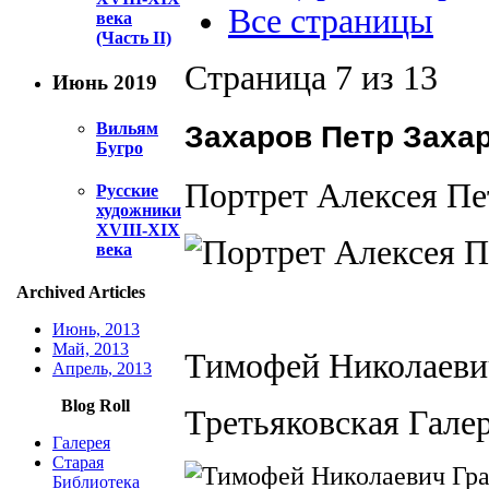
Все страницы
века
(Часть II)
Страница 7 из 13
Июнь 2019
Вильям
Захаров Петр Захар
Бугро
Портрет Алексея Пе
Русские
художники
XVIII-XIX
века
Archived Articles
Июнь, 2013
Май, 2013
Тимофей Николаеви
Апрель, 2013
Blog Roll
Третьяковская Гале
Галерея
Старая
Библиотека